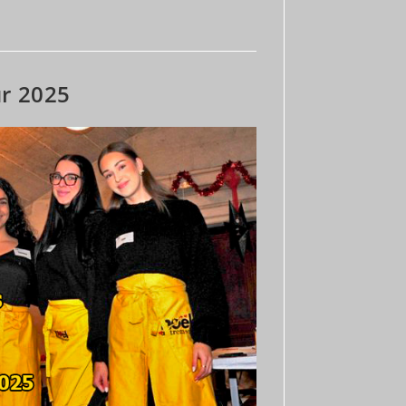
:
ur 2025