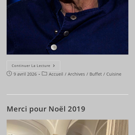
Adieu
Continuer La Lecture
Laurent
Publication
Post
9 avril 2026
Accueil
/
Archives
/
Buffet
/
Cuisine
publiée :
category:
Merci pour Noël 2019