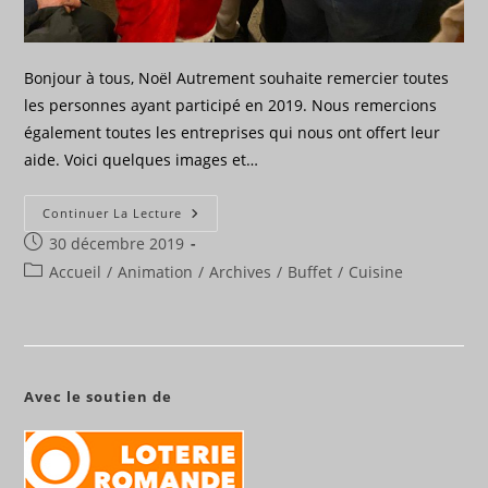
Bonjour à tous, Noël Autrement souhaite remercier toutes
les personnes ayant participé en 2019. Nous remercions
également toutes les entreprises qui nous ont offert leur
aide. Voici quelques images et…
Merci
Continuer La Lecture
Pour
Publication
30 décembre 2019
Noël
2019
publiée :
Post
Accueil
/
Animation
/
Archives
/
Buffet
/
Cuisine
category:
Avec le soutien de