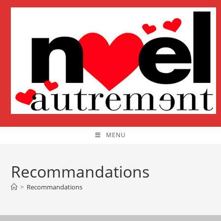
Skip
to
content
MENU
Recommandations
>
Recommandations