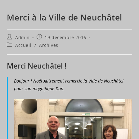
Merci à la Ville de Neuchâtel
Auteur/autrice
Publication
Admin
19 décembre 2016
de
publiée :
Post
Accueil
/
Archives
la
category:
publication :
Merci Neuchâtel !
Bonjour ! Noël Autrement remercie la Ville de Neuchâtel
pour son magnifique Don.