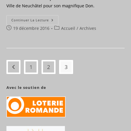
Ville de Neuchâtel pour son magnifique Don.
Merci
Continuer La Lecture
À
Publication
Post
19 décembre 2016
La
Accueil
/
Archives
Ville
publiée :
category:
De
Neuchâtel
1
2
3
Go to the previous page
Avec le soutien de