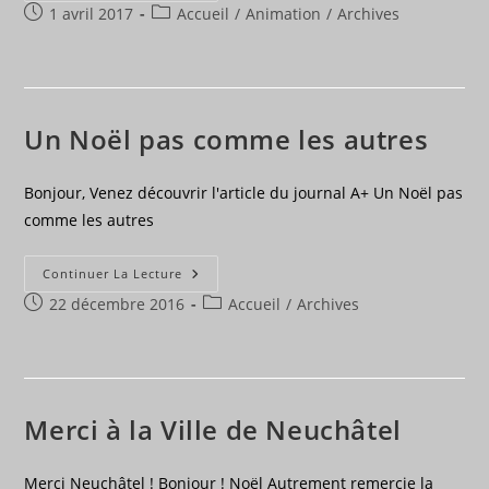
Publication
Post
1 avril 2017
Accueil
Noël
/
Animation
/
Archives
2016
publiée :
category:
Un Noël pas comme les autres
Bonjour, Venez découvrir l'article du journal A+ Un Noël pas
comme les autres
Un
Continuer La Lecture
Noël
Publication
Post
22 décembre 2016
Pas
Accueil
/
Archives
Comme
publiée :
category:
Les
Autres
Merci à la Ville de Neuchâtel
Merci Neuchâtel ! Bonjour ! Noël Autrement remercie la