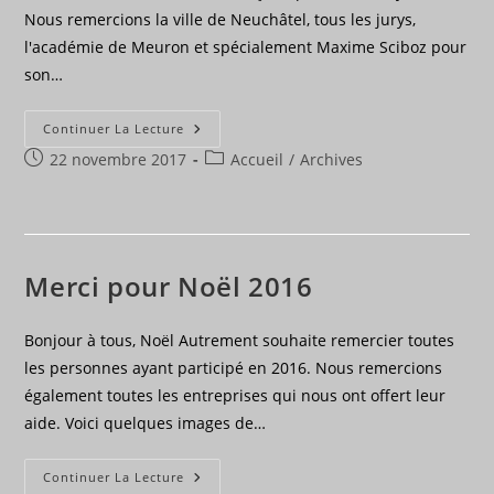
Nous remercions la ville de Neuchâtel, tous les jurys,
l'académie de Meuron et spécialement Maxime Sciboz pour
son…
Prix
Continuer La Lecture
De
Publication
Post
22 novembre 2017
La
Accueil
/
Archives
Citoyenneté
publiée :
category:
2017
!
Merci pour Noël 2016
Bonjour à tous, Noël Autrement souhaite remercier toutes
les personnes ayant participé en 2016. Nous remercions
également toutes les entreprises qui nous ont offert leur
aide. Voici quelques images de…
Merci
Continuer La Lecture
Pour