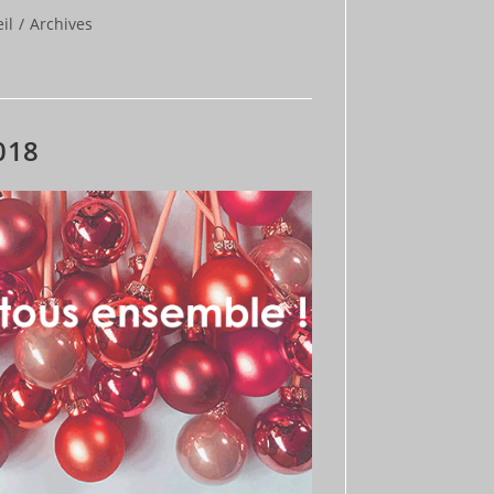
il
/
Archives
:
018