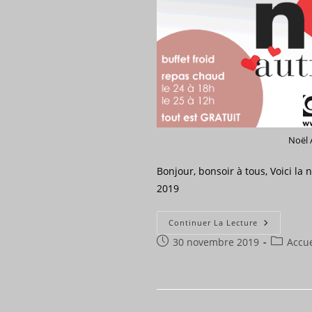
Noël 
Bonjour, bonsoir à tous, Voici la
2019
Affiche
Continuer La Lecture
Noël
Publication
Post
30 novembre 2019
Autremen
Accue
2019
publiée :
category