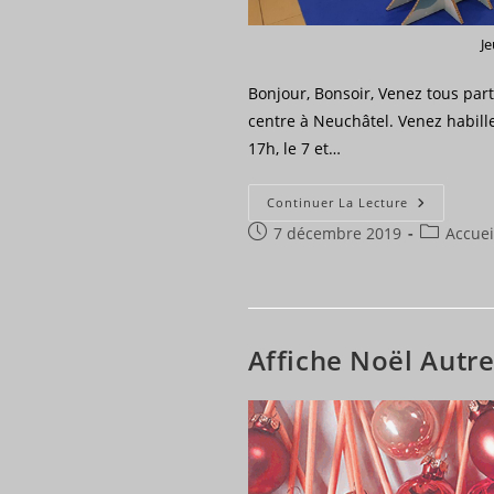
J
Bonjour, Bonsoir, Venez tous part
centre à Neuchâtel. Venez habill
17h, le 7 et…
Maladière
Continuer La Lecture
Centre,
Publication
Post
7 décembre 2019
Neuchâtel
Accuei
publiée :
category:
Affiche Noël Autr